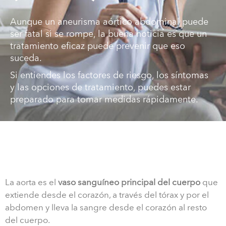
Aunque un aneurisma aórtico abdominal puede
ser fatal si se rompe, la buena noticia es que un
tratamiento eficaz puede prevenir que eso
suceda.
Si entiendes los factores de riesgo, los síntomas
y las opciones de tratamiento, puedes estar
preparado para tomar medidas rápidamente.
La aorta es el
vaso sanguíneo principal del cuerpo
que
extiende desde el corazón, a través del tórax y por el
abdomen y lleva la sangre desde el corazón al resto
del cuerpo.