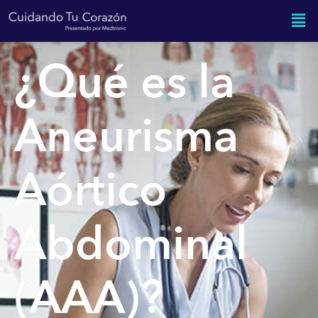
¿Qué es la
Aneurisma
Aórtico
Abdominal
(AAA)?