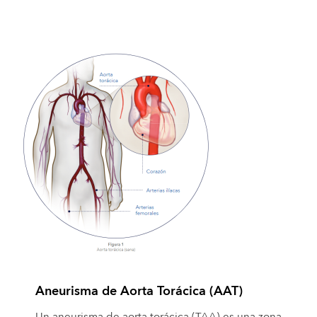
Aneurisma de Aorta Torácica (AAT)
Un aneurisma de aorta torácica (TAA) es una zona