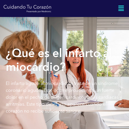
¿Qué es el infarto al
miocardio?
El infarto agudo al miocardio se trata de un síndrome
coronario agudo. Este ocurre provocando un fuerte
dolor en el pecho de origen cardiaco, fallas cardiacas y
arritmias. Este tipo de infarto aparece cuando el
corazón no recibe suficiente sangre.