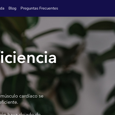
ida
Blog
Preguntas Frecuentes
iciencia
l músculo cardíaco se
ficiente.
razón haya dejado de