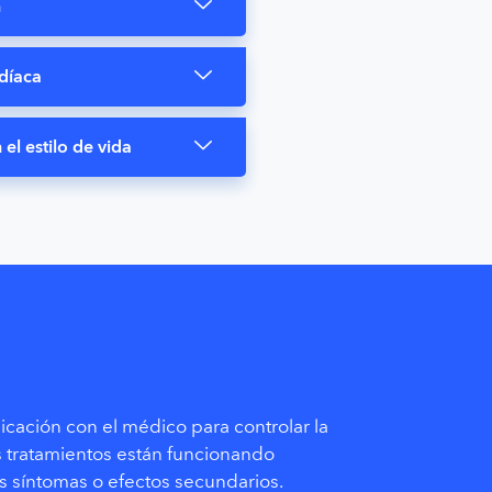
n
díaca
el estilo de vida
ación con el médico para controlar la
 tratamientos están funcionando
s síntomas o efectos secundarios.