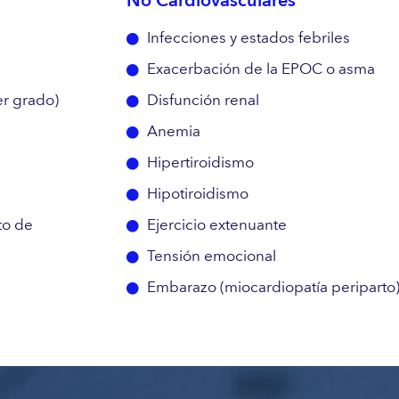
No Cardiovasculares
Infecciones y estados febriles
Exacerbación de la EPOC o asma
er grado)
Disfunción renal
Anemia
Hipertiroidismo
Hipotiroidismo
rto de
Ejercicio extenuante
Tensión emocional
Embarazo (miocardiopatía periparto