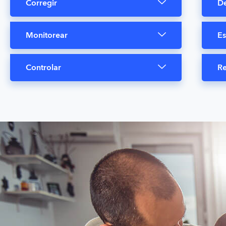
Corregir
De
Monitorear
Es
Controlar
Re