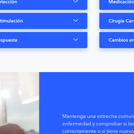
tección
Medicació
timulación
Cirugía Car
spuesta
Cambios en 
Mantenga una estrecha comunic
enfermedad y comprobar si los
correctamente o si tiene nuevo