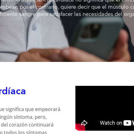
mbear; por el contrario, quiere decir que el músculo
ficiente sangre para satisfacer las necesidades del or
rdíaca
que significa que empeorará
ningún síntoma, pero,
 del corazón continuará
 o todos los síntomas