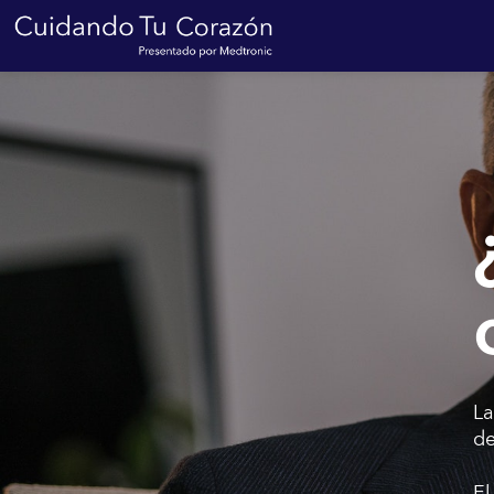
La
de
El