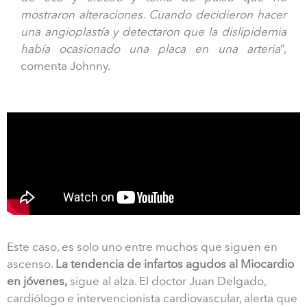
mostraron alteraciones. Cuando decidieron hacer
una angioplastía y detectaron que la dislipidemia
había ocasionado una placa en una arteria
”,
comenta Johnny.
Este caso, es solo uno entre muchos que siguen en
ascenso.
La tendencia de infartos agudos al Miocardio
en jóvenes,
sigue al alza. El doctor Juan Delgado,
cardiólogo e intervencionista cardiovascular, alerta que